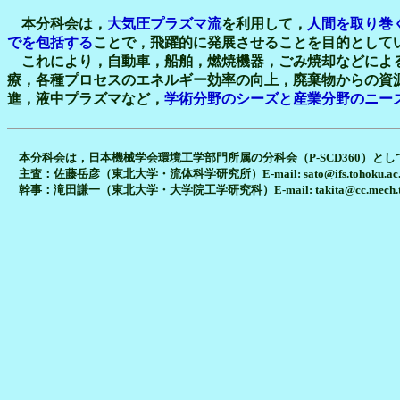
本分科会は，
大気圧プラズマ流
を利用して，
人間を取り巻
でを包括する
ことで，飛躍的に発展させることを目的として
これにより，自動車，船舶，燃焼機器，ごみ焼却などによる
療，各種プロセスのエネルギー効率の向上，廃棄物からの資
進，液中プラズマなど，
学術分野のシーズと産業分野のニー
本分科会は，日本機械学会環境工学部門所属の分科会（P-SCD360）
主査：佐藤岳彦（東北大学・流体科学研究所）E-mail: sato@ifs.tohoku.ac.
幹事：滝田謙一（東北大学・大学院工学研究科）E-mail: takita@cc.mech.toho