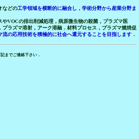
オなどの
工学領域を横断的に融合し，学術分野から産業分野ま
ス
やVOCの排出削減
処理，病原微生物の殺菌，プラズマ医
，プラズマ溶射，アーク溶融．材料プロセス，プラズマ燃焼促
マ流の応用技術を積極的に社会へ還元することを目指します．
下記までご連絡下さい．