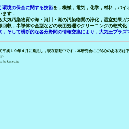
く環境の保全に関する技術
を，機械，電気，化学，材料，バイ
います．
大気汚染物質や海・河川・湖の汚染物質の浄化，温室効果ガ
源回収，半導体や金型などの表面処理やクリーニングの乾式化
ズ，そして横断的な各分野間の情報交換により，大気圧プラズ
として平成１９年４月に発足し，現在活動中です．本研究会にご関心のある方は
jp
ku.ac.jp