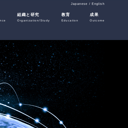
Japanese
English
組織と研究
教育
成果
ence
Organization/Study
Education
Outcome