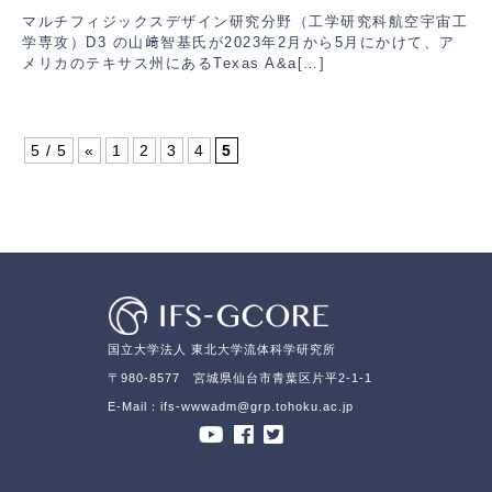
マルチフィジックスデザイン研究分野（工学研究科航空宇宙工
学専攻）D3 の山﨑智基氏が2023年2月から5月にかけて、ア
メリカのテキサス州にあるTexas A&a[…]
5 / 5
«
1
2
3
4
5
国立大学法人 東北大学流体科学研究所
〒980-8577 宮城県仙台市青葉区片平2-1-1
E-Mail：ifs-wwwadm@grp.tohoku.ac.jp