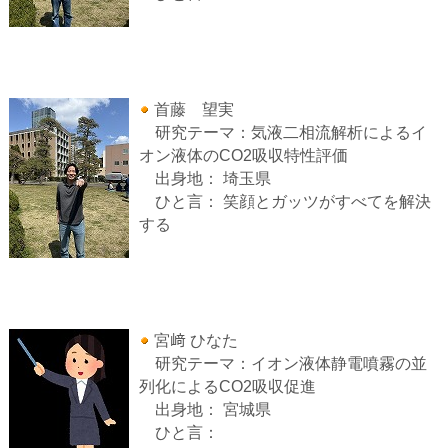
首藤 望実
研究テーマ：気液二相流解析によるイ
オン液体のCO2吸収特性評価
出身地： 埼玉県
ひと言： 笑顔とガッツがすべてを解決
する
宮﨑 ひなた
研究テーマ：イオン液体静電噴霧の並
列化によるCO2吸収促進
出身地： 宮城県
ひと言：