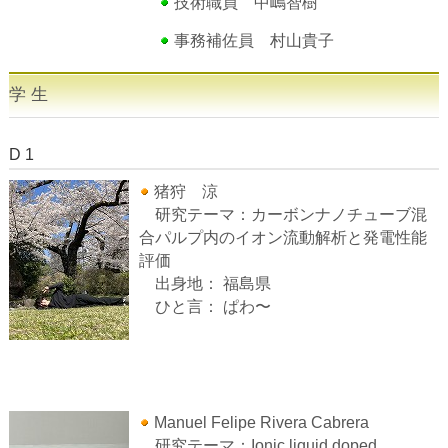
技術職員 中嶋智樹
事務補佐員 村山貴子
学 生
D 1
猪狩 涼
研究テーマ：カーボンナノチューブ混
合パルプ内のイオン流動解析と発電性能
評価
出身地： 福島県
ひと言： ぱわ〜
Manuel Felipe Rivera Cabrera
研究テーマ：Ionic liquid doped