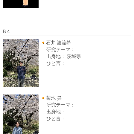
B 4
石井 波流希
研究テーマ：
出身地： 茨城県
ひと言：
菊池 昊
研究テーマ：
出身地：
ひと言：