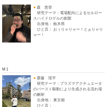
森 悠登
研究テーマ：電場配向によるセルロー
スハイドロゲルの創製
出身地： 栃木県
ひと言： おぅりゃりゃー！とぉりゃり
ゃー！
M 1
齋藤 瑶平
研究テーマ：プラズマアクチュエータ
のバースト駆動により生成される流れ場
の解析
出身地： 東京都
ひと言：