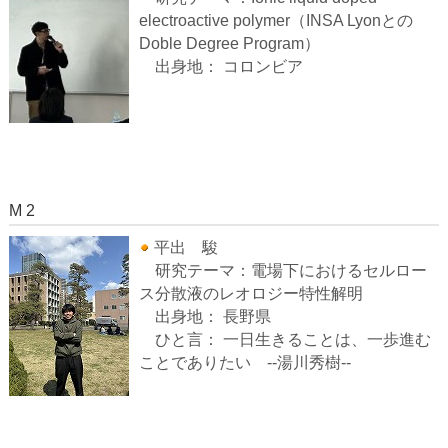
electroactive polymer（INSA Lyonとの
Doble Degree Program）
出身地： コロンビア
M 2
平出 駿
研究テーマ：電場下におけるセルロー
ス分散液のレオロジー特性解明
出身地： 長野県
ひと言： 一日生きることは、一歩進む
ことでありたい --湯川秀樹--