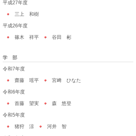
平成27年度
三上 和樹
平成26年度
篠木 祥平
谷田 彬
学 部
令和7年度
齋藤 瑶平
宮﨑 ひなた
令和6年度
首藤 望実
森 悠登
令和5年度
猪狩 涼
河井 智