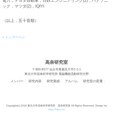
電力，トヨタ自動車，日鉄エンジニアリング(2)，パナソニ
ック，マツダ(2)，IQIYI
（以上，五十音順）
« トップページ
高奈研究室
〒980-8577 仙台市青葉区片平2-1-1
東北大学流体科学研究所 電磁機能流動研究分野
メンバー
研究内容
研究業績
アルバム
研究室の変遷
Copyright(c) 2018 東北大学流体科学研究所 高奈研究室 All Rights Reserved. Design by
http://f-tpl.com