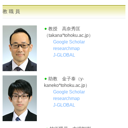
教 職 員
教授 高奈秀匡
（takana*tohoku.ac.jp）
Google Scholar
researchmap
J-GLOBAL
助教 金子泰（y-
kaneko*tohoku.ac.jp）
Google Scholar
researchmap
J-GLOBAL