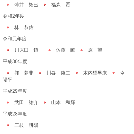
薄井 拓巳
福森 賢
令和2年度
林 恭佑
令和元年度
川原田 鎮一
佐藤 瞭
原 望
平成30年度
郭 夢非
川谷 康二
木内望早来
今
陽平
平成29年度
武田 祐介
山本 和輝
平成28年度
三枝 耕陽