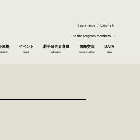
Japanese
English
to the program members
外連携
イベント
若手研究者育成
国際交流
DATA
peration
event
education
communication
data