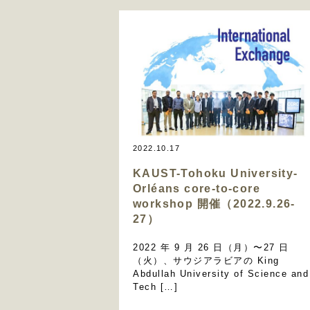
2022.10.17
KAUST-Tohoku University-
Orléans core-to-core
workshop 開催（2022.9.26-
27）
2022 年 9 月 26 日（月）〜27 日
（火）、サウジアラビアの King
Abdullah University of Science and
Tech […]