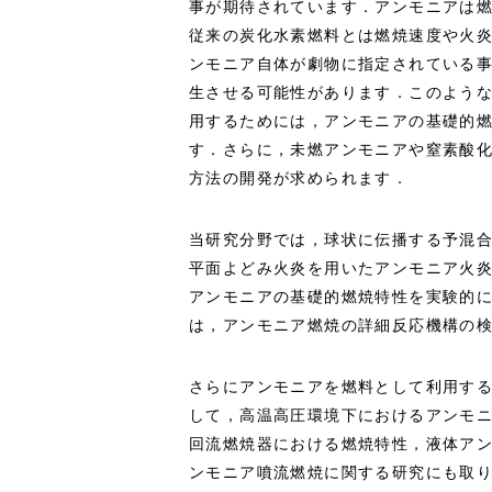
事が期待されています．アンモニアは
従来の炭化水素燃料とは燃焼速度や火
ンモニア自体が劇物に指定されている事
生させる可能性があります．このよう
用するためには，アンモニアの基礎的
す．さらに，未燃アンモニアや窒素酸
方法の開発が求められます．
当研究分野では，球状に伝播する予混
平面よどみ火炎を用いたアンモニア火
アンモニアの基礎的燃焼特性を実験的
は，アンモニア燃焼の詳細反応機構の
さらにアンモニアを燃料として利用す
して，高温高圧環境下におけるアンモ
回流燃焼器における燃焼特性，液体ア
ンモニア噴流燃焼に関する研究にも取