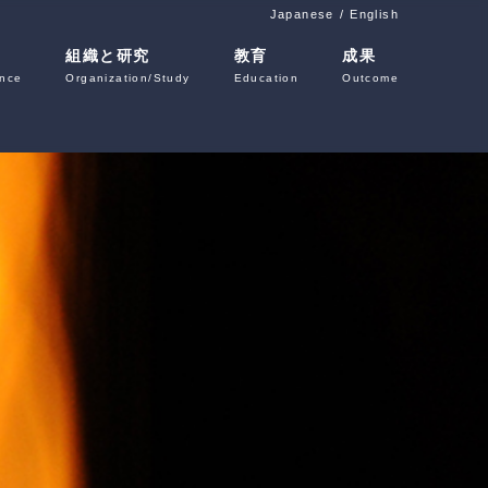
Japanese
English
組織と研究
教育
成果
ence
Organization/Study
Education
Outcome