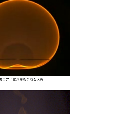
モニア／空気層流予混合火炎