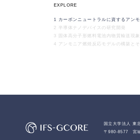
EXPLORE
1 カーボンニュートラルに資するアン
2 半導体ナノデバイスの研究開発
3 固体高分子形燃料電池内物質輸送現象
4 アンモニア燃焼反応モデルの構築と
国立大学法人 東
〒980-8577