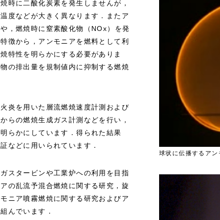
燃焼時に二酸化炭素を発生しませんが，
炎温度などが大きく異なります．またア
や，燃焼時に窒素酸化物（NOx）を発
な特徴から，アンモニアを燃料として利
燃焼特性を明らかにする必要がありま
化物の排出量を規制値内に抑制する燃焼
合火炎を用いた層流燃焼速度計測および
炎からの燃焼生成ガス計測などを行い，
に明らかにしています．得られた結果
検証などに用いられています．
球状に伝播するアン
るガスタービンや工業炉への利用を目指
ニアの乱流予混合燃焼に関する研究，旋
ンモニア噴霧燃焼に関する研究およびア
り組んでいます．