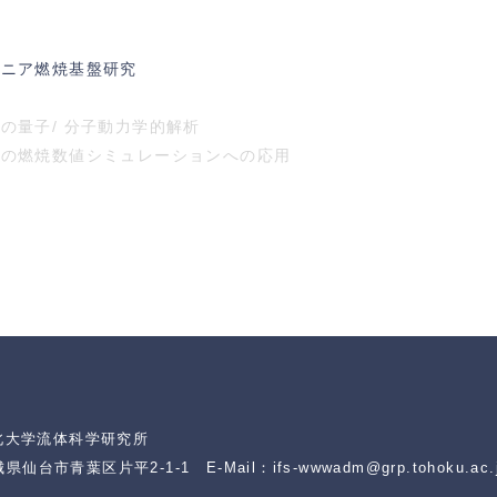
モニア燃焼基盤研究
の量子/ 分子動力学的解析
その燃焼数値シミュレーションへの応用
北大学流体科学研究所
 宮城県仙台市青葉区片平2-1-1
E-Mail：ifs-wwwadm@grp.tohoku.ac.