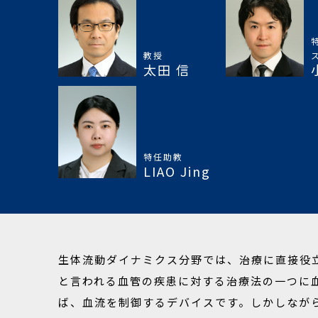
教授
太田 信
特任助教
LIAO Jing
生体流動ダイナミクス分野では、治療に直接役
と言われる血管の疾患に対する治療法の一つに
ば、血流を制御するデバイスです。しかしなが