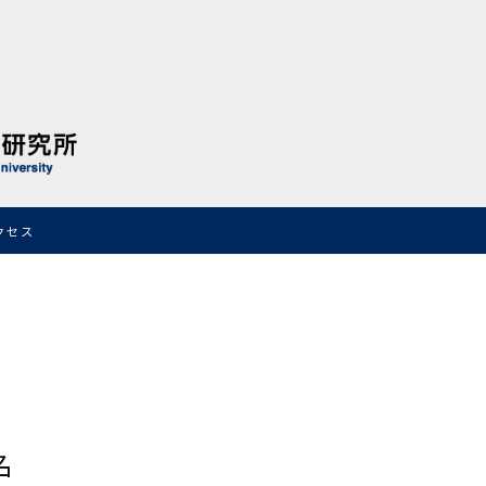
クセス
名