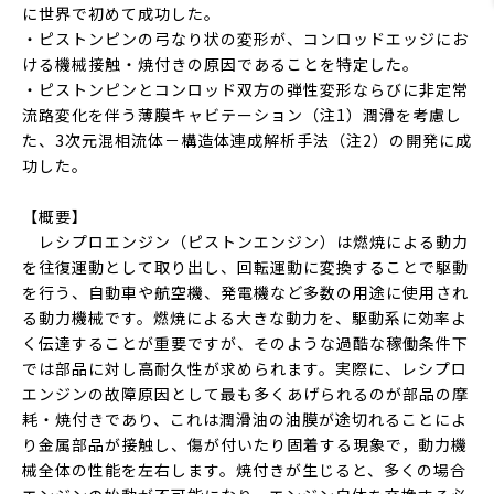
に世界で初めて成功した。
・ピストンピンの弓なり状の変形が、コンロッドエッジにお
ける機械接触・焼付きの原因であることを特定した。
・ピストンピンとコンロッド双方の弾性変形ならびに非定常
流路変化を伴う薄膜キャビテーション（注1）潤滑を考慮し
た、3次元混相流体－構造体連成解析手法（注2）の開発に成
功した。
【概要】
レシプロエンジン（ピストンエンジン）は燃焼による動力
を往復運動として取り出し、回転運動に変換することで駆動
を行う、自動車や航空機、発電機など多数の用途に使用され
る動力機械です。燃焼による大きな動力を、駆動系に効率よ
く伝達することが重要ですが、そのような過酷な稼働条件下
では部品に対し高耐久性が求められます。実際に、レシプロ
エンジンの故障原因として最も多くあげられるのが部品の摩
耗・焼付きであり、これは潤滑油の油膜が途切れることによ
り金属部品が接触し、傷が付いたり固着する現象で，動力機
械全体の性能を左右します。焼付きが生じると、多くの場合