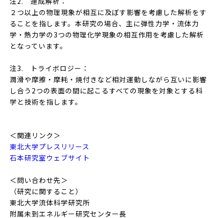
注2. 連成解析：
２つ以上の物理現象が相互に及ぼす影響を考慮した解析をす
ることを指します。本研究の場合、主に弾性力学・流体力
学・熱力学の3つの物理化学現象の相互作用を考慮した解析
となっています。
注3. トライボロジー：
潤滑や摩擦・摩耗・焼付きなど相対運動しながら互いに影響
し合う2つの表面の間に起こるすべての現象を対象とする科
学と技術を指します。
＜関連リンク＞
東北大学プレスリリース
石本研究室ウェブサイト
＜問い合わせ先＞
（研究に関すること）
東北大学流体科学研究所
附属未到エネルギー研究センター長