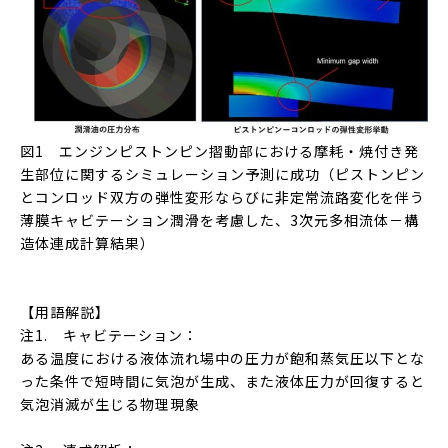
図1 エンジンピストンピン摺動部における摩耗・焼付き発
生部位に関するシミュレーション予測に成功（ピストンピン
とコンロッド双方の弾性変形ならびに非定常流路変化を伴う
薄膜キャビテーション潤滑を考慮した、3次元多相流体－構
造体連成計算結果）
【用語解説】
注1. キャビテーション：
ある温度における液体流れ場中の圧力が飽和蒸気圧以下とな
った条件で短時間に気泡が生成、また液体圧力が回復すると
気泡消滅が生じる物理現象