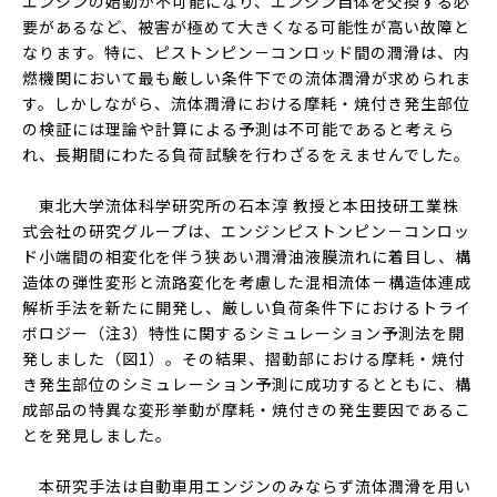
エンジンの始動が不可能になり、エンジン自体を交換する必
要があるなど、被害が極めて大きくなる可能性が高い故障と
なります。特に、ピストンピン－コンロッド間の潤滑は、内
燃機関において最も厳しい条件下での流体潤滑が求められま
す。しかしながら、流体潤滑における摩耗・焼付き発生部位
の検証には理論や計算による予測は不可能であると考えら
れ、長期間にわたる負荷試験を行わざるをえませんでした。
東北大学流体科学研究所の石本淳 教授と本田技研工業株
式会社の研究グループは、エンジンピストンピン－コンロッ
ド小端間の相変化を伴う狭あい潤滑油液膜流れに着目し、構
造体の弾性変形と流路変化を考慮した混相流体－構造体連成
解析手法を新たに開発し、厳しい負荷条件下におけるトライ
ボロジー（注3）特性に関するシミュレーション予測法を開
発しました（図1）。その結果、摺動部における摩耗・焼付
き発生部位のシミュレーション予測に成功するとともに、構
成部品の特異な変形挙動が摩耗・焼付きの発生要因であるこ
とを発見しました。
本研究手法は自動車用エンジンのみならず流体潤滑を用い