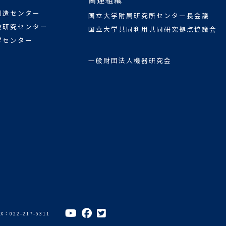
創造センター
国立大学附属研究所センター長会議
験研究センター
国立大学共同利用共同研究拠点協議会
学センター
一般財団法人機器研究会
AX：022-217-5311