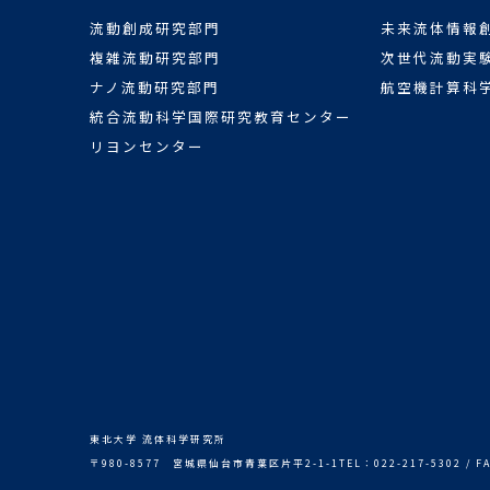
流動創成研究部門
未来流体情報
複雑流動研究部門
次世代流動実
ナノ流動研究部門
航空機計算科
統合流動科学国際研究教育センター
リヨンセンター
東北大学 流体科学研究所
〒980-8577
宮城県仙台市青葉区片平2-1-1
TEL：022-217-5302 / F