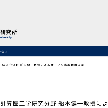
クセス
医工学研究分野 船本健一教授によるオープン講義動画公開
融合計算医工学研究分野 船本健一教授に