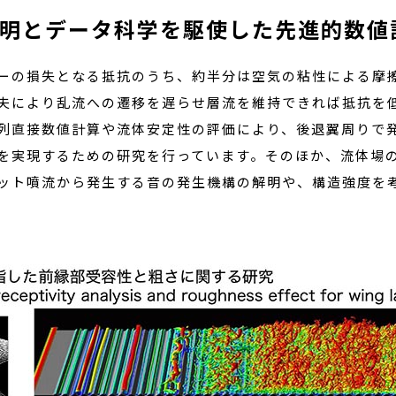
明とデータ科学を駆使した先進的数値
ーの損失となる抵抗のうち、約半分は空気の粘性による摩
夫により乱流への遷移を遅らせ層流を維持できれば抵抗を
列直接数値計算や流体安定性の評価により、後退翼周りで
を実現するための研究を行っています。そのほか、流体場
ット噴流から発生する音の発生機構の解明や、構造強度を