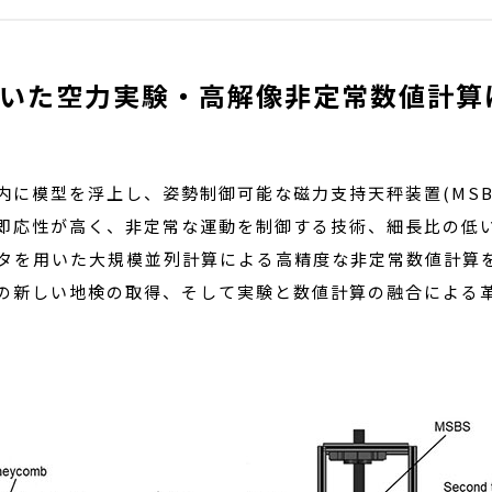
いた空力実験・高解像非定常数値計算
内に模型を浮上し、姿勢制御可能な磁力支持天秤装置(MSB
即応性が高く、非定常な運動を制御する技術、細長比の低
タを用いた大規模並列計算による高精度な非定常数値計算
の新しい地検の取得、そして実験と数値計算の融合による