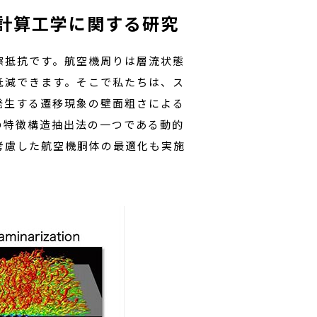
計算工学に関する研究
擦抵抗です。航空機周りは層流状態
低減できます。そこで私たちは、ス
発生する遷移現象の壁面粗さによる
の特徴構造抽出法の一つである動的
考慮した航空機胴体の最適化も実施