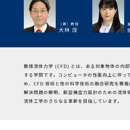
（兼）教授
大林 茂
数値流体力学 (CFD) とは、ある対象物体
する学問です。コンピュータの性能向上に伴って
め、CFD 技術と他の科学技術の融合研究を積
解決問題の解明、航空機空力設計のための流体
流体工学のさらなる革新を目指しています。