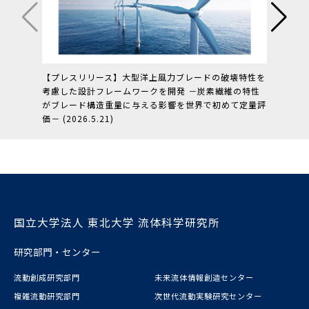
【プレスリリース】大型洋上風力ブレードの破壊特性を
【プレ
考慮した設計フレームワークを開発 －炭素繊維の特性
算コスト
がブレード構造重量に与える影響を世界で初めて定量評
素・ア
価－ (2026.5.21)
(2026.2
国立大学法人 東北大学 流体科学研究所
研究部門・センター
流動創成研究部門
未来流体情報創造センター
複雑流動研究部門
次世代流動実験研究センター