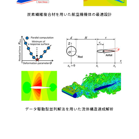
炭素繊維複合材を用いた航空機機体の最適設計
データ駆動型並列解法を用いた流体構造連成解析