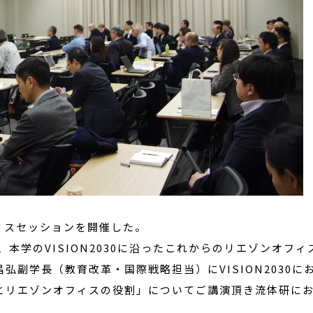
ィスセッションを開催した。
、本学の
VISION2030
に沿ったこれからのリエゾンオフィ
昌弘副学長（教育改革・国際戦略担当）に
VISION2030
に
とリエゾンオフィスの役割」についてご講演頂き流体研に