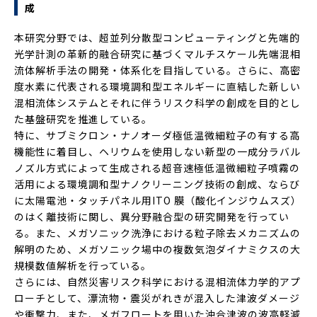
成
本研究分野では、超並列分散型コンピューティングと先端的
光学計測の革新的融合研究に基づくマルチスケール先端混相
流体解析手法の開発・体系化を目指している。さらに、高密
度水素に代表される環境調和型エネルギーに直結した新しい
混相流体システムとそれに伴うリスク科学の創成を目的とし
た基盤研究を推進している。
特に、サブミクロン・ナノオーダ極低温微細粒子の有する高
機能性に着目し、ヘリウムを使用しない新型の一成分ラバル
ノズル方式によって生成される超音速極低温微細粒子噴霧の
活用による環境調和型ナノクリーニング技術の創成、ならび
に太陽電池・タッチパネル用ITO 膜（酸化インジウムスズ）
のはく離技術に関し、異分野融合型の研究開発を行ってい
る。また、メガソニック洗浄における粒子除去メカニズムの
解明のため、メガソニック場中の複数気泡ダイナミクスの大
規模数値解析を行っている。
さらには、自然災害リスク科学における混相流体力学的アプ
ローチとして、漂流物・震災がれきが混入した津波ダメージ
や衝撃力、また、メガフロートを用いた沖合津波の波高軽減