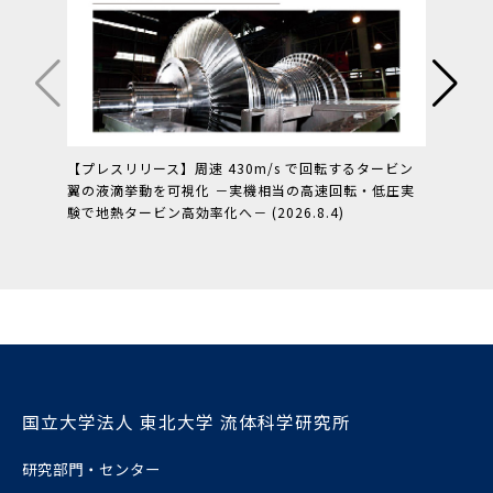
【プレスリリース】周速 430m/s で回転するタービン
【プレ
翼の液滴挙動を可視化 －実機相当の高速回転・低圧実
ュレー
験で地熱タービン高効率化へ－ (2026.8.4)
圧ダイ
化－ (20
国立大学法人 東北大学 流体科学研究所
研究部門・センター