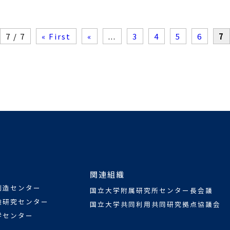
7 / 7
« First
«
...
3
4
5
6
7
関連組織
創造センター
国立大学附属研究所センター長会議
験研究センター
国立大学共同利用共同研究拠点協議会
学センター