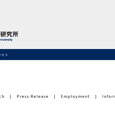
クセス
ch
Press Release
Employment
Infor