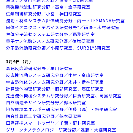
生体ナノ反応流研究分野／佐藤・LIU研究室
電磁機能流動研究分野／高奈・金子研究室
伝熱制御研究分野／小宮・神田研究室
流動・材料システム評価研究分野／内一・LESMANA研究室
固体イオニクス・デバイス研究分野*／雨澤・木村研究室
生体分子流動システム研究分野／馬渕研究室
量子ナノ流動システム研究分野／徳増研究室
分子熱流動研究分野／小原研究室、SURBLYS研究室
3月9日（月）
高速反応流研究分野／早川研究室
反応性流動システム研究分野／中村・金山研究室
宇宙熱流体システム研究分野／永井・伊神研究室
計算流体物理研究分野／服部研究室、廣田研究室
先進流体機械システム研究分野／伊賀研究室、岡島研究室
自然構造デザイン研究分野／鈴木研究室
地殻環境エネルギー研究分野／伊藤（高）・椋平研究室
融合計算医工学研究分野／船本研究室
国際連携スマートラボ**／千葉・野村研究室
グリーンナノテクノロジー研究分野／遠藤・大堀研究室